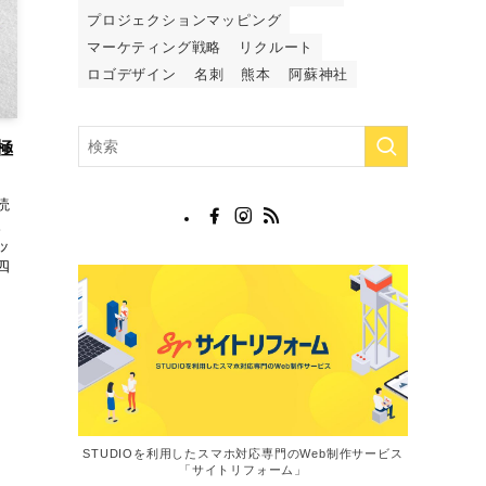
プロジェクションマッピング
マーケティング戦略
リクルート
ロゴデザイン
名刺
熊本
阿蘇神社
極
読
。
ッ
四
STUDIOを利用したスマホ対応専門のWeb制作サービス
「サイトリフォーム」