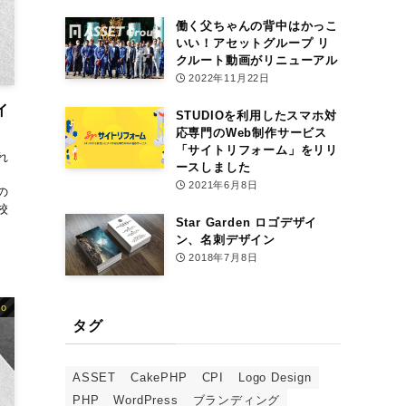
働く父ちゃんの背中はかっこ
いい！アセットグループ リ
クルート動画がリニューアル
2022年11月22日
イ
STUDIOを利用したスマホ対
応専門のWeb制作サービス
「サイトリフォーム」をリリ
れ
ースしました
2021年6月8日
の
校
Star Garden ロゴデザイ
ン、名刺デザイン
2018年7月8日
go
タグ
ASSET
CakePHP
CPI
Logo Design
PHP
WordPress
ブランディング