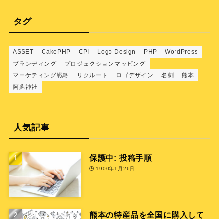
ゴ
リ
タグ
ー
ASSET
CakePHP
CPI
Logo Design
PHP
WordPress
ブランディング
プロジェクションマッピング
マーケティング戦略
リクルート
ロゴデザイン
名刺
熊本
阿蘇神社
人気記事
保護中: 投稿手順
1900年1月26日
熊本の特産品を全国に購入して